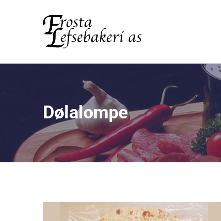
Dølalompe